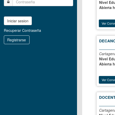
Nivel Ed
Abierta 
Iniciar sesion
Ver Conv
Recuperar Contraseña
Registrarse
DECANO
Cartagena
Nivel Ed
Abierta 
Ver Conv
DOCENT
Cartagena