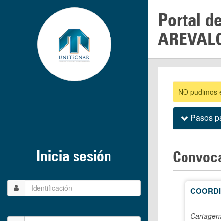
Portal d
AREVAL
NO pudimos en
Pasos pa
Inicia sesión
Convoca
COORDI
Cartagena