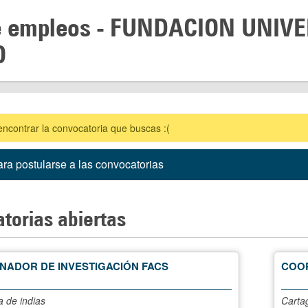
e empleos -
FUNDACION UNIVE
O
contrar la convocatoria que buscas :(
ra postularse a las convocatorias
torias abiertas
NADOR DE INVESTIGACIÓN FACS
COOR
 de indias
Carta