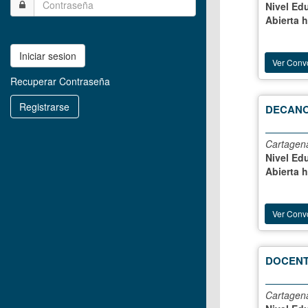
Nivel Ed
Abierta 
Iniciar sesion
Ver Conv
Recuperar Contraseña
Registrarse
DECANO
Cartagena
Nivel Ed
Abierta 
Ver Conv
DOCENT
Cartagena