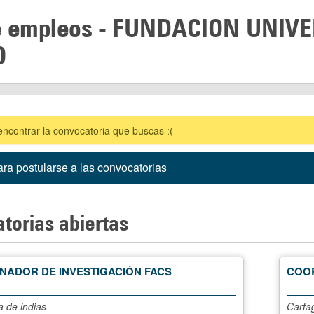
e empleos -
FUNDACION UNIVE
O
contrar la convocatoria que buscas :(
ra postularse a las convocatorias
torias abiertas
NADOR DE INVESTIGACIÓN FACS
COOR
 de indias
Carta