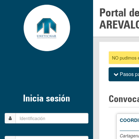
Portal d
AREVAL
NO pudimos en
Pasos pa
Inicia sesión
Convoca
COORDI
Cartagena