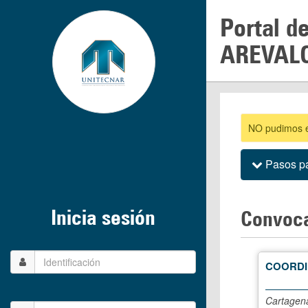
Portal d
AREVAL
NO pudimos en
Pasos pa
Inicia sesión
Convoca
COORDI
Cartagena