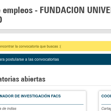
e empleos -
FUNDACION UNIVE
O
contrar la convocatoria que buscas :(
ra postularse a las convocatorias
torias abiertas
NADOR DE INVESTIGACIÓN FACS
COOR
 de indias
Carta