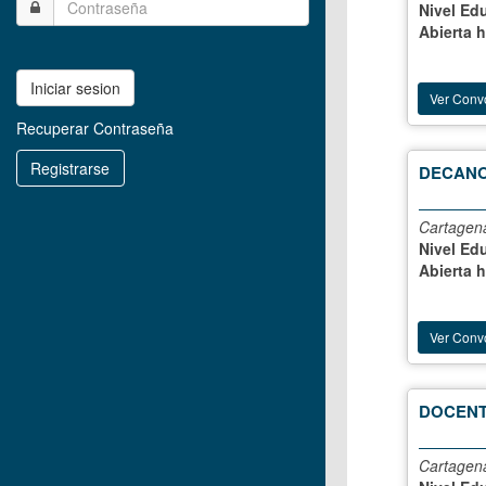
Nivel Ed
Abierta 
Iniciar sesion
Ver Conv
Recuperar Contraseña
Registrarse
DECANO
Cartagena
Nivel Ed
Abierta 
Ver Conv
DOCENT
Cartagena